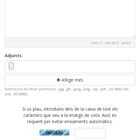
lines: 0 words: 0
saved
Adjunts
Afegir més
Extensions de fitxer permeses: .jpg, .gif, .jpeg, .png, .zip, .pdf, .rar (Max file
size: 3072MB)
Si us plau, introdueix dins de la caixa de text els
caràcters que veu a la imatge de sota. Això és
requerit per evitar enviaments automàtics.