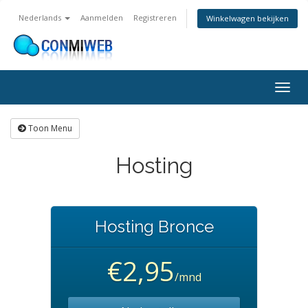
Nederlands
Aanmelden
Registreren
Winkelwagen bekijken
Navig
in-/u
Toon Menu
Hosting
Hosting Bronce
€2,95
/mnd