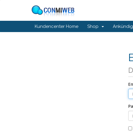
Kundencenter Home
Shop
Ankündi
D
Em
Pa